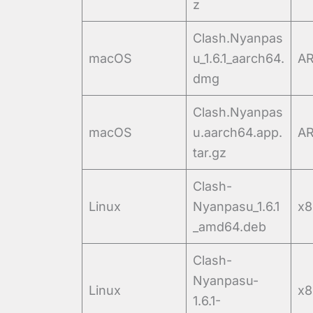
z
Clash.Nyanpas
macOS
u_1.6.1_aarch64.
A
dmg
Clash.Nyanpas
macOS
u.aarch64.app.
A
tar.gz
Clash-
Linux
Nyanpasu_1.6.1
x8
_amd64.deb
Clash-
Nyanpasu-
Linux
x8
1.6.1-