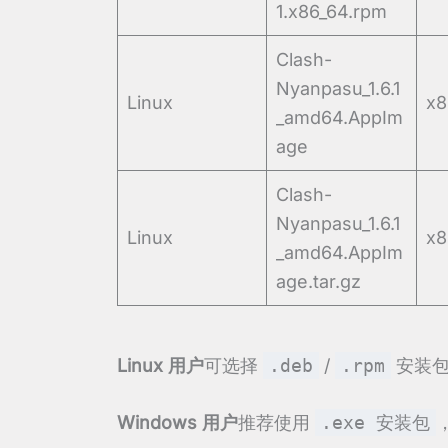
1.x86_64.rpm
Clash-
Nyanpasu_1.6.1
Linux
x8
_amd64.AppIm
age
Clash-
Nyanpasu_1.6.1
Linux
x8
_amd64.AppIm
age.tar.gz
Linux 用户
可选择
.deb
/
.rpm
安装包或
Windows 用户
推荐使用
.exe 安装包