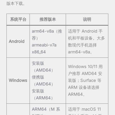
版本下载。
系统平台
推荐版本
说明
arm64-v8a（推
适用于 Android 手
荐）
机和平板设备。大多
Android
armeabi-v7a
数现代手机选择
x86_64
arm64-v8a。
安装版
Windows 10/11 用
（AMD64）
户推荐 AMD64 安
便携版
Windows
装版；Surface 等
（AMD64）
ARM 设备请选择
安装版
ARM64。
（ARM64）
ARM64（M 系
适用于 macOS 11