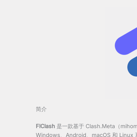
简介
FlClash
是一款基于 Clash.Meta（
Windows、Android、macOS 和