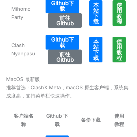
Github下
本
使
载
Mihomo
站
用
下
教
Party
前往
载
程
Github
Github下
本
使
载
Clash
站
用
下
教
Nyanpasu
前往
载
程
Github
MacOS 最新版
推荐首选：ClashX Meta，macOS 原生客户端，系统集
成度高，支持菜单栏快速操作。
客户端名
Github 下
使用
备份下载
称
载
教程