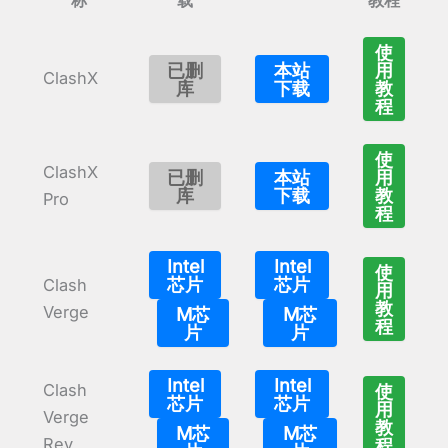
使
已删
本站
用
ClashX
库
下载
教
程
使
ClashX
已删
本站
用
库
下载
教
Pro
程
Intel
Intel
使
芯片
芯片
Clash
用
教
Verge
M芯
M芯
程
片
片
Intel
Intel
Clash
使
芯片
芯片
用
Verge
教
M芯
M芯
Rev
程