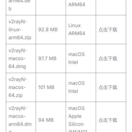
arm64.de
ARM64
b
v2rayN-
Linux
linux-
92.8 MB
点击下载
ARM64
arm64.zip
v2rayN-
macOS
macos-
97.7 MB
点击下载
Intel
64.dmg
v2rayN-
macOS
macos-
101 MB
点击下载
Intel
64.zip
v2rayN-
macOS
macos-
Apple
94 MB
点击下载
arm64.dm
Silicon