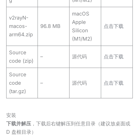
g
(M1/M2)
macOS
v2rayN-
Apple
macos-
96.8 MB
点击下载
Silicon
arm64.zip
(M1/M2)
Source
–
源代码
点击下载
code (zip)
Source
code
–
源代码
点击下载
(tar.gz)
安装
下载并解压
，下载后右键解压到任意目录（建议放桌面或
D 盘根目录）