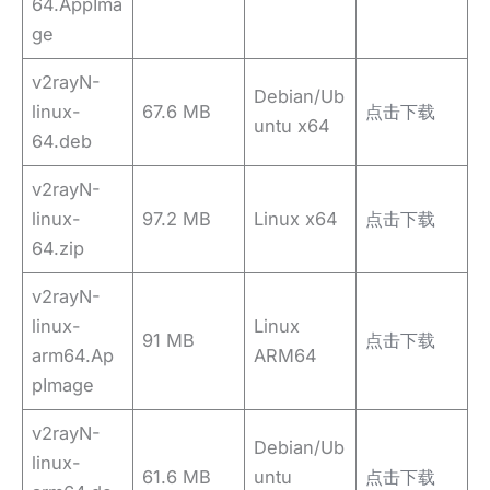
64.AppIma
ge
v2rayN-
Debian/Ub
linux-
67.6 MB
点击下载
untu x64
64.deb
v2rayN-
linux-
97.2 MB
Linux x64
点击下载
64.zip
v2rayN-
linux-
Linux
91 MB
点击下载
arm64.Ap
ARM64
pImage
v2rayN-
Debian/Ub
linux-
61.6 MB
untu
点击下载